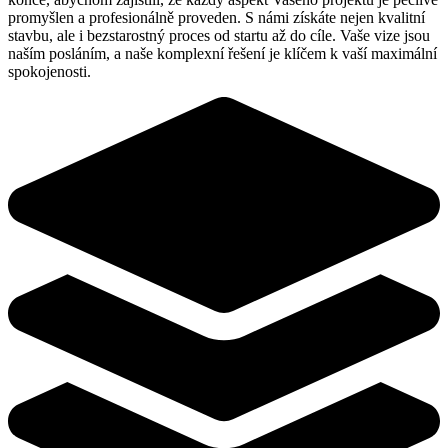
promyšlen a profesionálně proveden. S námi získáte nejen kvalitní
stavbu, ale i bezstarostný proces od startu až do cíle. Vaše vize jsou
naším posláním, a naše komplexní řešení je klíčem k vaší maximální
spokojenosti.