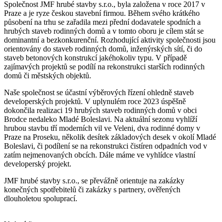
Společnost JMF hrubé stavby s.r.o., byla založena v roce 2017 v
Praze a je ryze českou stavební firmou. Během svého krátkého
působení na trhu se zařadila mezi přední dodavatele spodních a
hrubých staveb rodinných domů a v tomto oboru je cílem stát se
dominantní a bezkonkurenční. Rozhodující aktivity společnosti jsou
orientovány do staveb rodinných domů, inženýrských sítí, či do
staveb betonových konstrukcí jakéhokoliv typu. V případě
zajímavých projektů se podílí na rekonstrukci starších rodinných
domů či městských objektů.
Naše společnost se účastní výběrových řízení ohledně staveb
developerských projektů. V uplynulém roce 2023 úspěšně
dokončila realizaci 19 hrubých staveb rodinných domů v obci
Brodce nedaleko Mladé Boleslavi. Na aktuální sezonu vyhlíží
hrubou stavbu tří moderních vil ve Veleni, dva rodinné domy v
Praze na Proseku, několik desítek základových desek v okolí Mladé
Boleslavi, či podílení se na rekonstrukci čistíren odpadních vod v
zatím nejmenovaných obcích. Dále máme ve vyhlídce vlastní
developerský projekt.
JMF hrubé stavby s.r.o., se převážně orientuje na zakázky
konečných spotřebitelů či zakázky s partnery, ověřených
dlouholetou spoluprací.