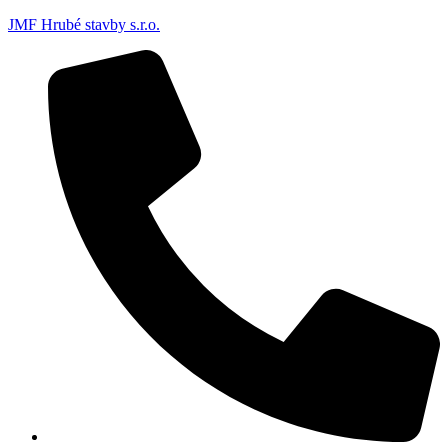
JMF Hrubé stavby s.r.o.