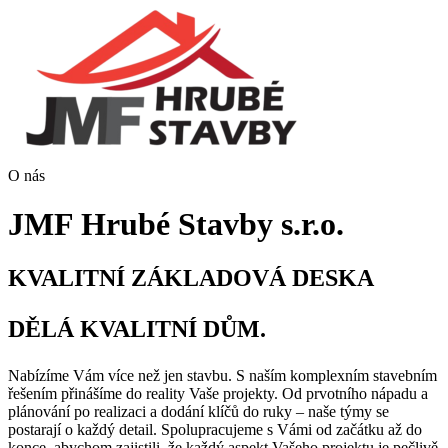
O nás
JMF Hrubé Stavby s.r.o.
KVALITNÍ ZÁKLADOVÁ DESKA
DĚLÁ KVALITNÍ DŮM.
Nabízíme Vám více než jen stavbu. S naším komplexním stavebním
řešením přinášíme do reality Vaše projekty. Od prvotního nápadu a
plánování po realizaci a dodání klíčů do ruky – naše týmy se
postarají o každý detail. Spolupracujeme s Vámi od začátku až do
konce, abychom zajistili, že každý aspekt Vašeho projektu je pečlivě