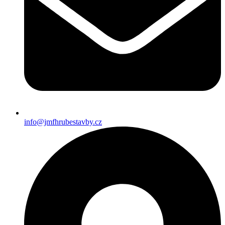
info@jmfhrubestavby.cz